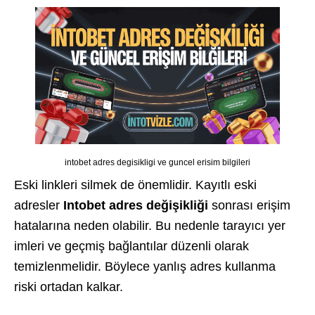
intobet adres degisikligi ve guncel erisim bilgileri
Eski linkleri silmek de önemlidir. Kayıtlı eski
adresler
Intobet adres değişikliği
sonrası erişim
hatalarına neden olabilir. Bu nedenle tarayıcı yer
imleri ve geçmiş bağlantılar düzenli olarak
temizlenmelidir. Böylece yanlış adres kullanma
riski ortadan kalkar.