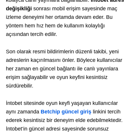
değişikliği
sonrası mobil erişim sayesinde maç
izleme deneyimi her ortamda devam eder. Bu
yöntem hem hız hem de kullanım kolaylığı
açısından tercih edilir.
Son olarak resmi bildirimlerin düzenli takibi, yeni
adreslerin kaçırılmasını önler. Böylece kullanıcılar
her zaman en güncel bağlantı ile canlı yayınlara
erişim sağlayabilir ve oyun keyfini kesintisiz
sürdürebilir.
İntobet sitesinde oyun keyfi yaşayan kullanıcılar
aynı zamanda
Betchip güncel giriş
linkini tercih
ederek kesintisiz bir deneyim elde edebilmektedir.
İntobet’in güncel adresi sayesinde sorunsuz