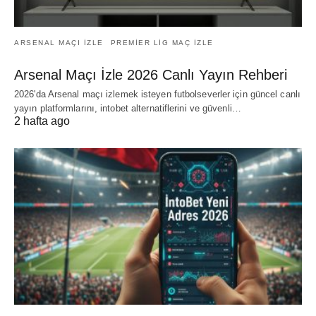
ARSENAL MAÇI IZLE
PREMIER LIG MAÇ IZLE
Arsenal Maçı İzle 2026 Canlı Yayın Rehberi
2026'da Arsenal maçı izlemek isteyen futbolseverler için güncel canlı
yayın platformlarını, intobet alternatiflerini ve güvenli…
2 hafta ago