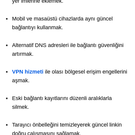
yer imlerine eklemek.
Mobil ve masaüstü cihazlarda aynı güncel
bağlantıyı kullanmak.
Alternatif DNS adresleri ile bağlantı güvenliğini
artırmak.
VPN hizmeti
ile olası bölgesel erişim engellerini
aşmak.
Eski bağlantı kayıtlarını düzenli aralıklarla
silmek.
Tarayıcı önbelleğini temizleyerek güncel linkin
doğru çalışmasını sağlamak.