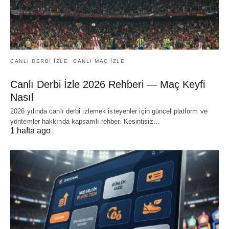
CANLI DERBI IZLE
CANLI MAÇ IZLE
Canlı Derbi İzle 2026 Rehberi — Maç Keyfi
Nasıl
2026 yılında canlı derbi izlemek isteyenler için güncel platform ve
yöntemler hakkında kapsamlı rehber. Kesintisiz…
1 hafta ago