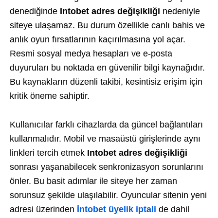
denediğinde
Intobet adres değişikliği
nedeniyle
siteye ulaşamaz. Bu durum özellikle canlı bahis ve
anlık oyun fırsatlarının kaçırılmasına yol açar.
Resmi sosyal medya hesapları ve e-posta
duyuruları bu noktada en güvenilir bilgi kaynağıdır.
Bu kaynakların düzenli takibi, kesintisiz erişim için
kritik öneme sahiptir.
Kullanıcılar farklı cihazlarda da güncel bağlantıları
kullanmalıdır. Mobil ve masaüstü girişlerinde aynı
linkleri tercih etmek
Intobet adres değişikliği
sonrası yaşanabilecek senkronizasyon sorunlarını
önler. Bu basit adımlar ile siteye her zaman
sorunsuz şekilde ulaşılabilir.
Oyuncular sitenin yeni
adresi üzerinden
İntobet üyelik iptali
de dahil