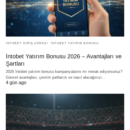
INTOBET GIRIŞ ADRESI
INTOBET YATIRIM BONUSU
İntobet Yatırım Bonusu 2026 – Avantajları ve
Şartları
2026 İntobet yatırım bonusu kampanyalarını mı merak ediyorsunuz?
Güncel avantajları, çevrim şartlarını ve nasıl alacağınızı…
4 gün ago