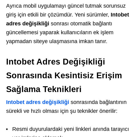
Ayrıca mobil uygulamayı güncel tutmak sorunsuz
giriş için etkili bir çözümdür. Yeni sürümler,
Intobet
adres değişikliği
sonrası otomatik bağlantı
güncellemesi yaparak kullanıcıların ek işlem
yapmadan siteye ulaşmasına imkan tanır.
Intobet Adres Değişikliği
Sonrasında Kesintisiz Erişim
Sağlama Teknikleri
Intobet adres değişikliği
sonrasında bağlantının
sürekli ve hızlı olması için şu teknikler önerilir:
Resmi duyurulardaki yeni linkleri anında tarayıcı