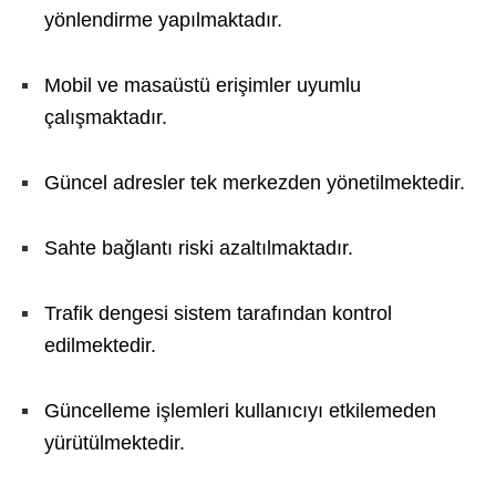
yönlendirme yapılmaktadır.
Mobil ve masaüstü erişimler uyumlu
çalışmaktadır.
Güncel adresler tek merkezden yönetilmektedir.
Sahte bağlantı riski azaltılmaktadır.
Trafik dengesi sistem tarafından kontrol
edilmektedir.
Güncelleme işlemleri kullanıcıyı etkilemeden
yürütülmektedir.