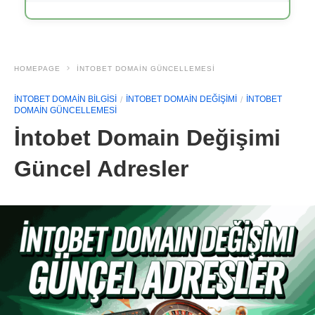
HOMEPAGE
İNTOBET DOMAIN GÜNCELLEMESI
İNTOBET DOMAIN BILGISI
İNTOBET DOMAIN DEĞIŞIMI
İNTOBET
DOMAIN GÜNCELLEMESI
İntobet Domain Değişimi
Güncel Adresler