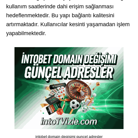
kullanım saatlerinde dahi erişim sağlanması
hedeflenmektedir. Bu yapı bağlantı kalitesini
artırmaktadır. Kullanıcılar kesinti yaşamadan işlem
yapabilmektedir.
intobet domain degisimi guncel adresler