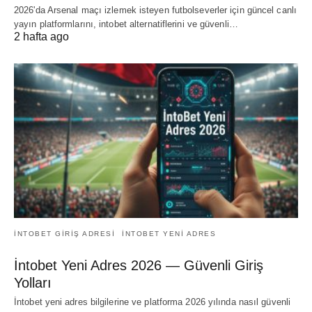
2026'da Arsenal maçı izlemek isteyen futbolseverler için güncel canlı
yayın platformlarını, intobet alternatiflerini ve güvenli…
2 hafta ago
INTOBET GIRIŞ ADRESI
INTOBET YENI ADRES
İntobet Yeni Adres 2026 — Güvenli Giriş
Yolları
İntobet yeni adres bilgilerine ve platforma 2026 yılında nasıl güvenli