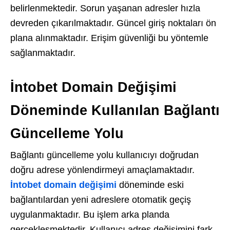
belirlenmektedir. Sorun yaşanan adresler hızla
devreden çıkarılmaktadır. Güncel giriş noktaları ön
plana alınmaktadır. Erişim güvenliği bu yöntemle
sağlanmaktadır.
İntobet Domain Değişimi
Döneminde Kullanılan Bağlantı
Güncelleme Yolu
Bağlantı güncelleme yolu kullanıcıyı doğrudan
doğru adrese yönlendirmeyi amaçlamaktadır.
İntobet domain değişimi
döneminde eski
bağlantılardan yeni adreslere otomatik geçiş
uygulanmaktadır. Bu işlem arka planda
gerçekleşmektedir. Kullanıcı adres değişimini fark