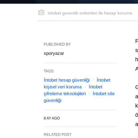
intobet guvenlik onlemleri ile hesap koruma
P
PUBLISHED BY
s
sporyazar
h
A
TAGS:
İntobet hesap güvenliği
İntobet
kişisel veri koruma
İntobet
G
şifreleme teknolojileri
İntobet site
a
güvenliği
k
ö
8 AY AGO
a
RELATED POST