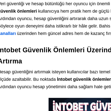
eri güvenliği ve hesap bütünlüğü her oyuncu için önemli
üvenlik önlemleri
kullanıcıya hem pratik hem de güçlü
rdından oyuncu, hesap güvenliğini artırarak daha uzun s
öylece oyun deneyimi daha istikrarlı bir hâle gelir.
Bahis 
analları
üzerinden hem güncel adres hem de kazanç fırsa
İntobet Güvenlik Önlemleri Üzerin
Artırma
esap güvenliğini artırmak isteyen kullanıcılar bazı temel 
lçüde azaltabilir. Bu noktada
İntobet güvenlik önlemler
rdından oyuncu hesap yönetimini daha sağlam hale getirir