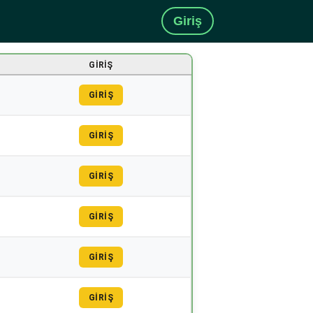
Giriş
GIRIŞ
GİRİŞ
GİRİŞ
GİRİŞ
GİRİŞ
GİRİŞ
GİRİŞ