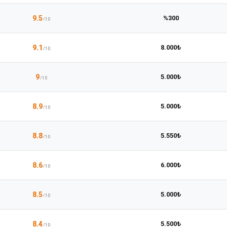
9.5
%300
/10
9.1
8.000₺
/10
9
5.000₺
/10
8.9
5.000₺
/10
8.8
5.550₺
/10
8.6
6.000₺
/10
8.5
5.000₺
/10
8.4
5.500₺
/10