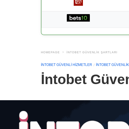
HOMEPAGE
İNTOBET GÜVENLIK ŞARTLARI
İNTOBET GÜVENLI HIZMETLER
İNTOBET GÜVENLI
İntobet Güve