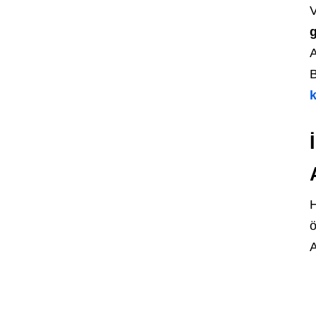
V
g
A
B
k
H
ö
A