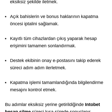
eksiksiz şekilde iletmek.
Açık bahislerin ve bonus haklarının kapatma
öncesi iptalini sağlamak.
Kayıtlı tüm cihazlardan çıkış yaparak hesap
erişimini tamamen sonlandırmak.
Destek ekibinin onay e-postasını takip ederek
süreci adım adım ilerletmek.
Kapatma işlemi tamamlandığında bilgilendirme
mesajını kontrol etmek.
Bu adımlar eksiksiz yerine getirildiğinde
Intobet
hesap silme
süreci kısa sürede sonuçlanır.