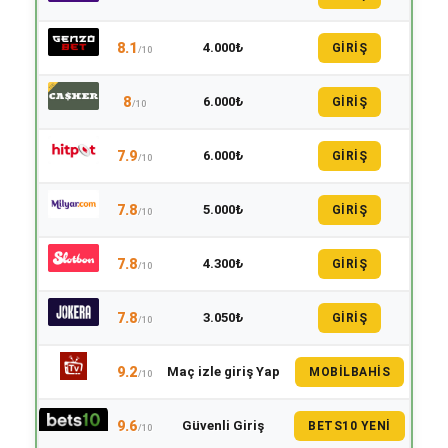
8.1
4.000₺
GİRİŞ
/10
8
6.000₺
GİRİŞ
/10
7.9
6.000₺
GİRİŞ
/10
7.8
5.000₺
GİRİŞ
/10
7.8
4.300₺
GİRİŞ
/10
7.8
3.050₺
GİRİŞ
/10
9.2
Maç izle giriş Yap
MOBILBAHIS
/10
9.6
Güvenli Giriş
BETS10 YENI
/10