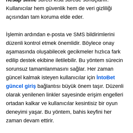
Kullanıcılar hem güvenlik hem de veri gizliliği
açısından tam koruma elde eder.
İşlemin ardından e-posta ve SMS bildirimlerini
düzenli kontrol etmek önemlidir. Böylece onay
aşamasında oluşabilecek gecikmeler hızlıca fark
edilip destek ekibine iletilebilir. Bu yöntem sürecin
sorunsuz tamamlanmasını sağlar.
Her zaman
güncel kalmak isteyen kullanıcılar için
İntoBet
güncel giriş
bağlantısı büyük önem taşır. Düzenli
olarak yenilenen linkler sayesinde erişim engelleri
ortadan kalkar ve kullanıcılar kesintisiz bir oyun
deneyimi yaşar. Bu yöntem, bahis keyfini her
zaman devam ettirir.