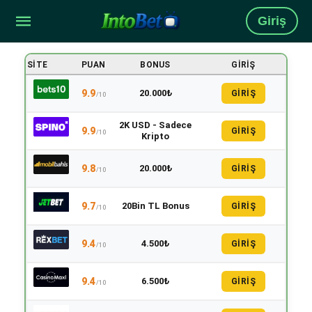
Giriş
SITE
PUAN
BONUS
GIRIŞ
9.9
20.000₺
GİRİŞ
/10
2K USD - Sadece
9.9
GİRİŞ
/10
Kripto
9.8
20.000₺
GİRİŞ
/10
9.7
20Bin TL Bonus
GİRİŞ
/10
9.4
4.500₺
GİRİŞ
/10
9.4
6.500₺
GİRİŞ
/10