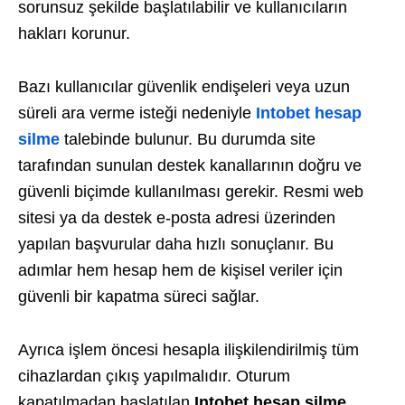
sorunsuz şekilde başlatılabilir ve kullanıcıların
hakları korunur.
Bazı kullanıcılar güvenlik endişeleri veya uzun
süreli ara verme isteği nedeniyle
Intobet hesap
silme
talebinde bulunur. Bu durumda site
tarafından sunulan destek kanallarının doğru ve
güvenli biçimde kullanılması gerekir. Resmi web
sitesi ya da destek e-posta adresi üzerinden
yapılan başvurular daha hızlı sonuçlanır. Bu
adımlar hem hesap hem de kişisel veriler için
güvenli bir kapatma süreci sağlar.
Ayrıca işlem öncesi hesapla ilişkilendirilmiş tüm
cihazlardan çıkış yapılmalıdır. Oturum
kapatılmadan başlatılan
Intobet hesap silme