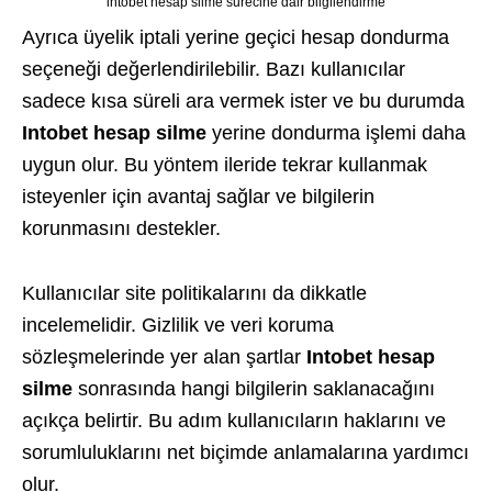
intobet hesap silme surecine dair bilgilendirme
Ayrıca üyelik iptali yerine geçici hesap dondurma
seçeneği değerlendirilebilir. Bazı kullanıcılar
sadece kısa süreli ara vermek ister ve bu durumda
Intobet hesap silme
yerine dondurma işlemi daha
uygun olur. Bu yöntem ileride tekrar kullanmak
isteyenler için avantaj sağlar ve bilgilerin
korunmasını destekler.
Kullanıcılar site politikalarını da dikkatle
incelemelidir. Gizlilik ve veri koruma
sözleşmelerinde yer alan şartlar
Intobet hesap
silme
sonrasında hangi bilgilerin saklanacağını
açıkça belirtir. Bu adım kullanıcıların haklarını ve
sorumluluklarını net biçimde anlamalarına yardımcı
olur.