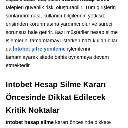
talepleri güvenlik riski oluşturabilir. Tüm girişlerin
sonlandırılması, kullanıcı bilgilerinin yetkisiz
erişimden korunmasına yardımcı olur ve süreci
sorunsuz hale getirir.
Bazı müşteriler hesap silme
işlemlerini tamamlamayı isterken bazı kullanıcılar
da
İntobet şifre yenileme
işlemlerini
tamamlayarak sitede bahis oynamaya devam
etmektedir.
Intobet Hesap Silme Kararı
Öncesinde Dikkat Edilecek
Kritik Noktalar
Intobet hesap silme
kararı öncesinde dikkate