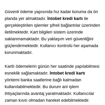
Güvenli ödeme yapısında hız kadar koruma da ön
planda yer almaktadır.
İntobet kredi kartı
ile
gerçekleştirilen işlemler şifreli bağlantılar üzerinden
iletilmektedir. Kart bilgileri sistem üzerinde
saklanmamaktadır. Bu yaklaşım veri güvenliğini
güçlendirmektedir. Kullanıcı kontrolü her aşamada
korunmaktadır.
Kartlı ödemelerin günün her saatinde yapılabilmesi
esneklik sağlamaktadır.
İntobet kredi kartı
yöntemi banka saatlerine bağlı kalmadan
kullanılabilmektedir. Bu durum ani işlem
ihtiyaçlarında avantaj yaratmaktadır. Kullanıcılar
zaman kısıtı olmadan hareket edebilmektedir.