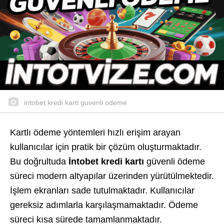
intobet kredi karti guvenli odeme
Kartlı ödeme yöntemleri hızlı erişim arayan
kullanıcılar için pratik bir çözüm oluşturmaktadır.
Bu doğrultuda
İntobet kredi kartı
güvenli ödeme
süreci modern altyapılar üzerinden yürütülmektedir.
İşlem ekranları sade tutulmaktadır. Kullanıcılar
gereksiz adımlarla karşılaşmamaktadır. Ödeme
süreci kısa sürede tamamlanmaktadır.