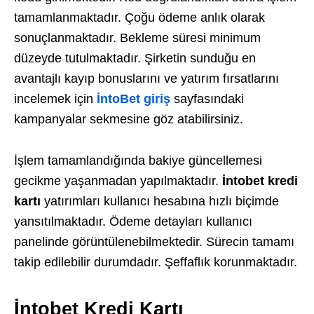
tamamlanmaktadır. Çoğu ödeme anlık olarak
sonuçlanmaktadır. Bekleme süresi minimum
düzeyde tutulmaktadır. Şirketin sunduğu en
avantajlı kayıp bonuslarını ve yatırım fırsatlarını
incelemek için
İntoBet giriş
sayfasındaki
kampanyalar sekmesine göz atabilirsiniz.
İşlem tamamlandığında bakiye güncellemesi
gecikme yaşanmadan yapılmaktadır.
İntobet kredi
kartı
yatırımları kullanıcı hesabına hızlı biçimde
yansıtılmaktadır. Ödeme detayları kullanıcı
panelinde görüntülenebilmektedir. Sürecin tamamı
takip edilebilir durumdadır. Şeffaflık korunmaktadır.
İntobet Kredi Kartı