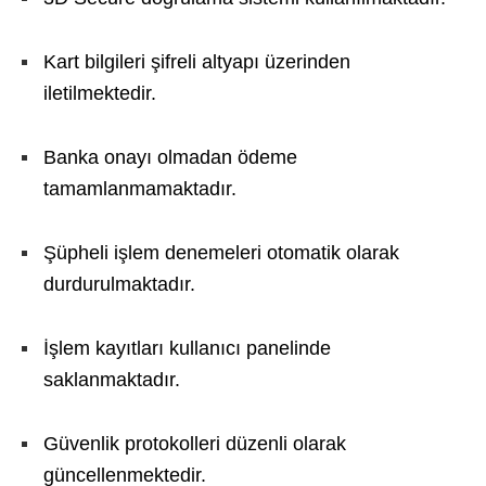
Kart bilgileri şifreli altyapı üzerinden
iletilmektedir.
Banka onayı olmadan ödeme
tamamlanmamaktadır.
Şüpheli işlem denemeleri otomatik olarak
durdurulmaktadır.
İşlem kayıtları kullanıcı panelinde
saklanmaktadır.
Güvenlik protokolleri düzenli olarak
güncellenmektedir.