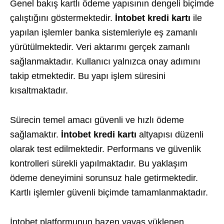
Genel bakış kartlı ödeme yapısının dengeli biçimde
çalıştığını göstermektedir.
İntobet kredi kartı
ile
yapılan işlemler banka sistemleriyle eş zamanlı
yürütülmektedir. Veri aktarımı gerçek zamanlı
sağlanmaktadır. Kullanıcı yalnızca onay adımını
takip etmektedir. Bu yapı işlem süresini
kısaltmaktadır.
Sürecin temel amacı güvenli ve hızlı ödeme
sağlamaktır.
İntobet kredi kartı
altyapısı düzenli
olarak test edilmektedir. Performans ve güvenlik
kontrolleri sürekli yapılmaktadır. Bu yaklaşım
ödeme deneyimini sorunsuz hale getirmektedir.
Kartlı işlemler güvenli biçimde tamamlanmaktadır.
İntobet platformunun bazen yavaş yüklenen