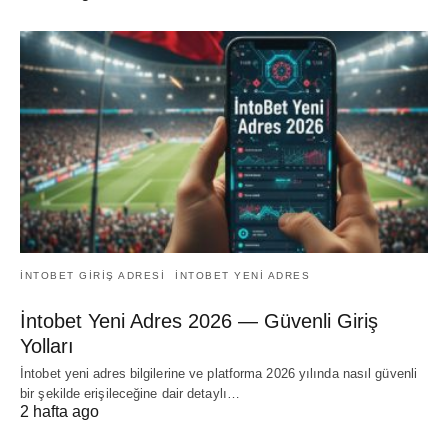
INTOBET GIRIŞ ADRESI
INTOBET YENI ADRES
İntobet Yeni Adres 2026 — Güvenli Giriş
Yolları
İntobet yeni adres bilgilerine ve platforma 2026 yılında nasıl güvenli
bir şekilde erişileceğine dair detaylı…
2 hafta ago