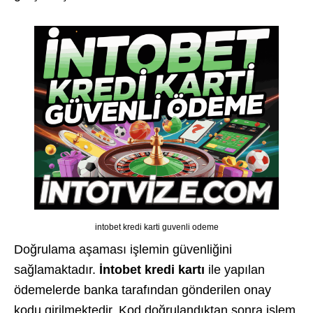
intobet kredi karti guvenli odeme
Doğrulama aşaması işlemin güvenliğini
sağlamaktadır.
İntobet kredi kartı
ile yapılan
ödemelerde banka tarafından gönderilen onay
kodu girilmektedir. Kod doğrulandıktan sonra işlem