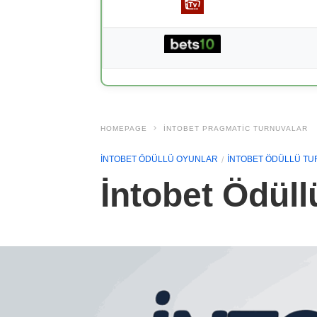
HOMEPAGE
İNTOBET PRAGMATIC TURNUVALAR
İNTOBET ÖDÜLLÜ OYUNLAR
İNTOBET ÖDÜLLÜ T
İntobet Ödüllü