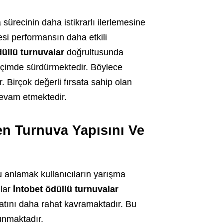
a sürecinin daha istikrarlı ilerlemesine
si performansın daha etkili
düllü turnuvalar
doğrultusunda
biçimde sürdürmektedir. Böylece
r.
Birçok değerli fırsata sahip olan
devam etmektedir.
en Turnuva Yapısını Ve
u anlamak kullanıcıların yarışma
ılar
İntobet ödüllü turnuvalar
atını daha rahat kavramaktadır. Bu
sunmaktadır.