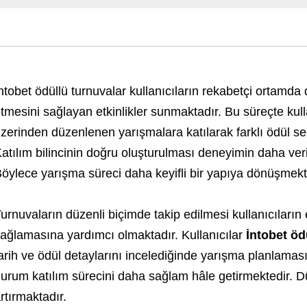
ntobet ödüllü turnuvalar kullanıcıların rekabetçi ortamd
tmesini sağlayan etkinlikler sunmaktadır. Bu süreçte kull
zerinden düzenlenen yarışmalara katılarak farklı ödül s
atılım bilincinin doğru oluşturulması deneyimin daha veri
öylece yarışma süreci daha keyifli bir yapıya dönüşmekt
urnuvaların düzenli biçimde takip edilmesi kullanıcıların
ağlamasına yardımcı olmaktadır. Kullanıcılar
İntobet öd
arih ve ödül detaylarını incelediğinde yarışma planlama
urum katılım sürecini daha sağlam hâle getirmektedir. Dü
rtırmaktadır.