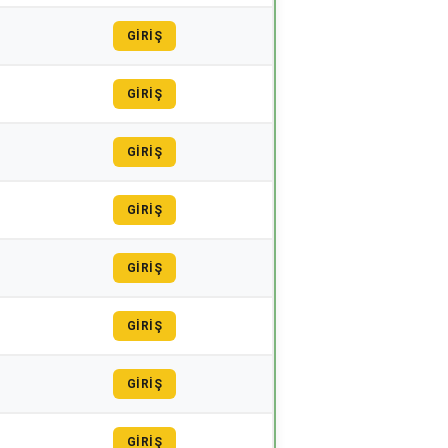
GİRİŞ
GİRİŞ
GİRİŞ
GİRİŞ
GİRİŞ
GİRİŞ
GİRİŞ
GİRİŞ