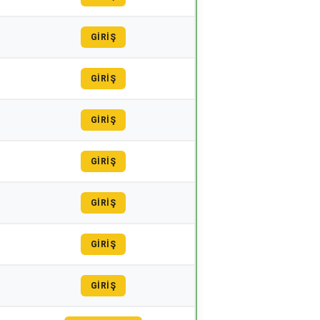
GİRİŞ
GİRİŞ
GİRİŞ
GİRİŞ
GİRİŞ
GİRİŞ
GİRİŞ