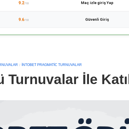
9.2
Maç izle giriş Yap
/10
9.6
Güvenli Giriş
/10
URNUVALAR
İNTOBET PRAGMATIC TURNUVALAR
 Turnuvalar İle Katı