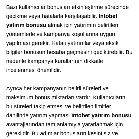
Bazı kullanıcılar bonusları etkinleştirme sürecinde
gecikme veya hatalarla karşılaşabilir.
Intobet
yatırım bonusu
almak için yatırımın belirtilen
yöntemlerle ve kampanya koşullarına uygun
yapılması gerekir. Hatalı yatırımlar veya eksik
bilgiler bonusun hesaba geçmesini geciktirebilir. Bu
nedenle kampanya kurallarının dikkatle
incelenmesi önemlidir.
Ayrıca her kampanyanın belirli süreleri ve
maksimum bonus miktarları vardır. Kullanıcıların
bu süreleri takip etmesi ve belirtilen limitler
dahilinde yatırım yapması
Intobet yatırım bonusu
avantajlarından tam anlamıyla yararlanmak için
gereklidir. Bu adımlar bonusların kesintisiz ve