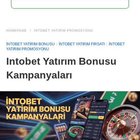
HOMEPAGE
INTOBET YATIRIM PROMOSYONU
INTOBET YATIRIM BONUSU
INTOBET YATIRIM FIRSATI
INTOBET
YATIRIM PROMOSYONU
Intobet Yatırım Bonusu
Kampanyaları