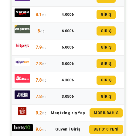
8.1
4.000₺
GİRİŞ
/10
8
6.000₺
GİRİŞ
/10
7.9
6.000₺
GİRİŞ
/10
7.8
5.000₺
GİRİŞ
/10
7.8
4.300₺
GİRİŞ
/10
7.8
3.050₺
GİRİŞ
/10
9.2
Maç izle giriş Yap
MOBILBAHIS
/10
9.6
Güvenli Giriş
BETS10 YENI
/10