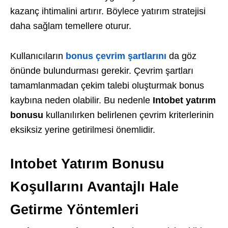
kazanç ihtimalini artırır. Böylece yatırım stratejisi
daha sağlam temellere oturur.
Kullanıcıların
bonus çevrim şartlarını
da göz
önünde bulundurması gerekir. Çevrim şartları
tamamlanmadan çekim talebi oluşturmak bonus
kaybına neden olabilir. Bu nedenle
Intobet yatırım
bonusu
kullanılırken belirlenen çevrim kriterlerinin
eksiksiz yerine getirilmesi önemlidir.
Intobet Yatırım Bonusu
Koşullarını Avantajlı Hale
Getirme Yöntemleri