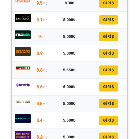
9.5
%300
GİRİŞ
/10
9.1
8.000₺
GİRİŞ
/10
9
5.000₺
GİRİŞ
/10
8.9
5.000₺
GİRİŞ
/10
8.8
5.550₺
GİRİŞ
/10
8.6
6.000₺
GİRİŞ
/10
8.5
5.000₺
GİRİŞ
/10
8.4
5.500₺
GİRİŞ
/10
8.2
5.000₺
GİRİŞ
/10