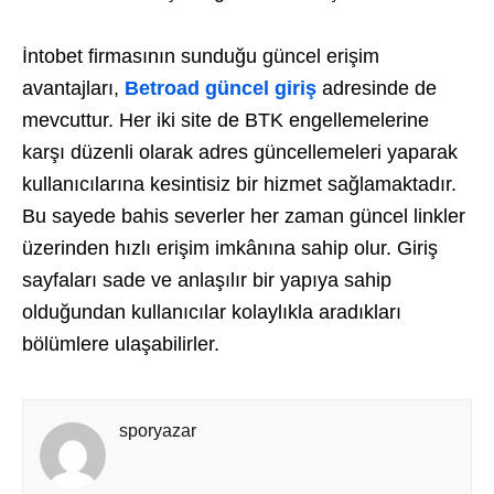
İntobet firmasının sunduğu güncel erişim
avantajları,
Betroad güncel giriş
adresinde de
mevcuttur. Her iki site de BTK engellemelerine
karşı düzenli olarak adres güncellemeleri yaparak
kullanıcılarına kesintisiz bir hizmet sağlamaktadır.
Bu sayede bahis severler her zaman güncel linkler
üzerinden hızlı erişim imkânına sahip olur. Giriş
sayfaları sade ve anlaşılır bir yapıya sahip
olduğundan kullanıcılar kolaylıkla aradıkları
bölümlere ulaşabilirler.
sporyazar