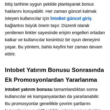
bitiş tarihine uygun şekilde planlayarak bonus
haklarını koruyabilir.
Her zaman güncel kalmak
isteyen kullanıcılar için
İntoBet güncel giriş
bağlantısı büyük önem taşır. Düzenli olarak
yenilenen linkler sayesinde erişim engelleri ortadan
kalkar ve kullanıcılar kesintisiz bir oyun deneyimi
yaşar. Bu yöntem, bahis keyfini her zaman devam
ettirir.
Intobet Yatırım Bonusu Sonrasında
Ek Promosyonlardan Yararlanma
Intobet yatırım bonusu
tamamlandıktan sonra
kullanıcılar ek kampanyalardan da yararlanabilir.
Bu promosyonlar genellikle çevrim şartlarını