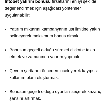
Intobet yatırım bonusu
fırsatlarını en iyi şekilde
değerlendirmek için aşağıdaki yöntemler
uygulanabilir:
Yatırım miktarını kampanyanın üst limitine yakın
belirleyerek maksimum bonus almak.
Bonusun geçerli olduğu süreleri dikkatle takip
etmek ve zamanında yatırım yapmak.
Çevrim şartlarını önceden inceleyerek kayıpsız
kullanım planı oluşturmak.
Bonusun geçerli olduğu oyunları seçerek kazanç
şansını artırmak.