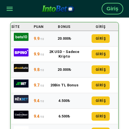
Giriş
SITE
PUAN
BONUS
GIRIŞ
9.9
20.000₺
GİRİŞ
/10
2K USD - Sadece
9.9
GİRİŞ
/10
Kripto
9.8
20.000₺
GİRİŞ
/10
9.7
20Bin TL Bonus
GİRİŞ
/10
9.4
4.500₺
GİRİŞ
/10
9.4
6.500₺
GİRİŞ
/10