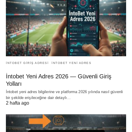
INTOBET GIRIŞ ADRESI
INTOBET YENI ADRES
İntobet Yeni Adres 2026 — Güvenli Giriş
Yolları
İntobet yeni adres bilgilerine ve platforma 2026 yılında nasıl güvenli
bir şekilde erişileceğine dair detaylı…
2 hafta ago