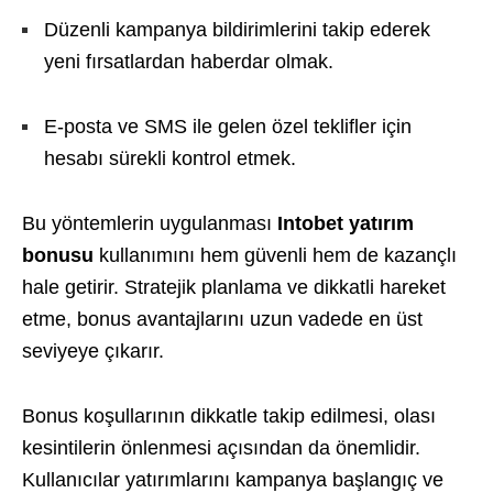
Düzenli kampanya bildirimlerini takip ederek
yeni fırsatlardan haberdar olmak.
E-posta ve SMS ile gelen özel teklifler için
hesabı sürekli kontrol etmek.
Bu yöntemlerin uygulanması
Intobet yatırım
bonusu
kullanımını hem güvenli hem de kazançlı
hale getirir. Stratejik planlama ve dikkatli hareket
etme, bonus avantajlarını uzun vadede en üst
seviyeye çıkarır.
Bonus koşullarının dikkatle takip edilmesi, olası
kesintilerin önlenmesi açısından da önemlidir.
Kullanıcılar yatırımlarını kampanya başlangıç ve