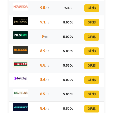
9.5
%300
GİRİŞ
/10
9.1
8.000₺
GİRİŞ
/10
9
5.000₺
GİRİŞ
/10
8.9
5.000₺
GİRİŞ
/10
8.8
5.550₺
GİRİŞ
/10
8.6
6.000₺
GİRİŞ
/10
8.5
5.000₺
GİRİŞ
/10
8.4
5.500₺
GİRİŞ
/10