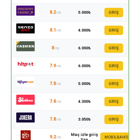
8.2
5.000₺
GİRİŞ
/10
8.1
4.000₺
GİRİŞ
/10
8
6.000₺
GİRİŞ
/10
7.9
6.000₺
GİRİŞ
/10
7.8
5.000₺
GİRİŞ
/10
7.8
4.300₺
GİRİŞ
/10
7.8
3.050₺
GİRİŞ
/10
Maç izle giriş
9.2
MOBILBAHIS
/10
Yap