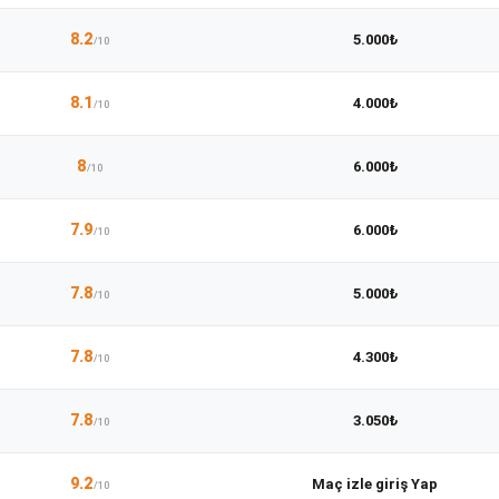
8.2
5.000₺
/10
8.1
4.000₺
/10
8
6.000₺
/10
7.9
6.000₺
/10
7.8
5.000₺
/10
7.8
4.300₺
/10
7.8
3.050₺
/10
9.2
Maç izle giriş Yap
/10