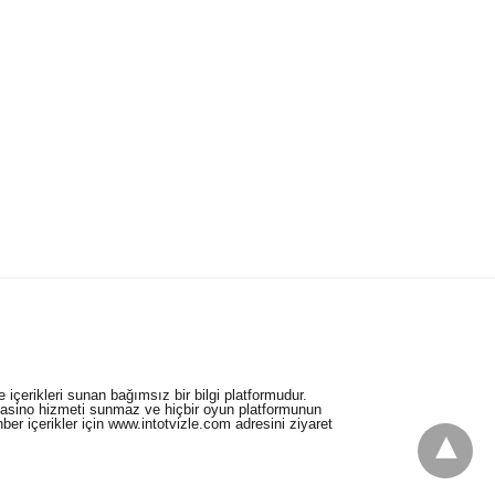
içerikleri sunan bağımsız bir bilgi platformudur.
 casino hizmeti sunmaz ve hiçbir oyun platformunun
ehber içerikler için www.intotvizle.com adresini ziyaret