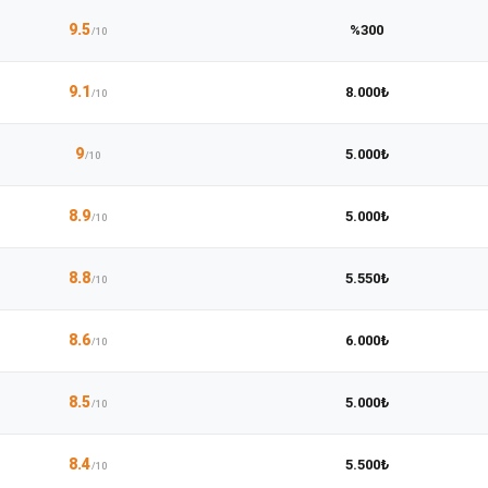
9.5
%300
/10
9.1
8.000₺
/10
9
5.000₺
/10
8.9
5.000₺
/10
8.8
5.550₺
/10
8.6
6.000₺
/10
8.5
5.000₺
/10
8.4
5.500₺
/10