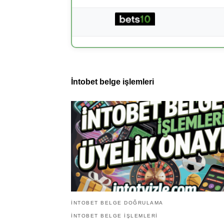
İntobet belge işlemleri
İNTOBET BELGE DOĞRULAMA
İNTOBET BELGE IŞLEMLERI