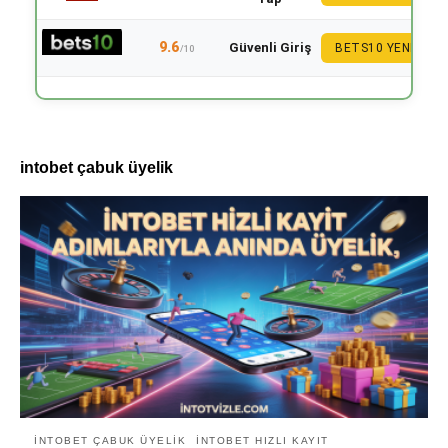
9.6
Güvenli Giriş
BETS10 YENI
/10
intobet çabuk üyelik
INTOBET ÇABUK ÜYELIK
INTOBET HIZLI KAYIT