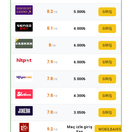
8.2
5.000₺
GİRİŞ
/10
8.1
4.000₺
GİRİŞ
/10
8
6.000₺
GİRİŞ
/10
7.9
6.000₺
GİRİŞ
/10
7.8
5.000₺
GİRİŞ
/10
7.8
4.300₺
GİRİŞ
/10
7.8
3.050₺
GİRİŞ
/10
Maç izle giriş
9.2
MOBILBAHIS
/10
Yap