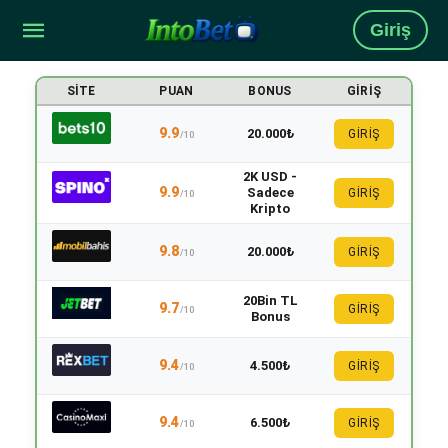
Giriş
SITE
PUAN
BONUS
GIRIŞ
9.9
20.000₺
GİRİŞ
/10
2K USD -
9.9
Sadece
GİRİŞ
/10
Kripto
9.8
20.000₺
GİRİŞ
/10
20Bin TL
9.7
GİRİŞ
/10
Bonus
9.4
4.500₺
GİRİŞ
/10
9.4
6.500₺
GİRİŞ
/10