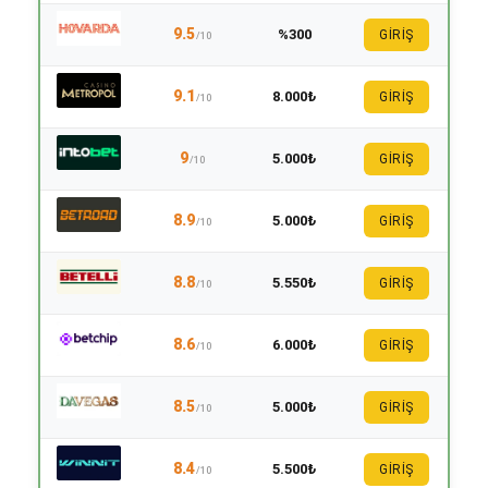
9.5
%300
GİRİŞ
/10
9.1
8.000₺
GİRİŞ
/10
9
5.000₺
GİRİŞ
/10
8.9
5.000₺
GİRİŞ
/10
8.8
5.550₺
GİRİŞ
/10
8.6
6.000₺
GİRİŞ
/10
8.5
5.000₺
GİRİŞ
/10
8.4
5.500₺
GİRİŞ
/10