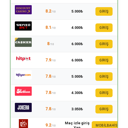
8.2
5.000₺
GİRİŞ
/10
8.1
4.000₺
GİRİŞ
/10
8
6.000₺
GİRİŞ
/10
7.9
6.000₺
GİRİŞ
/10
7.8
5.000₺
GİRİŞ
/10
7.8
4.300₺
GİRİŞ
/10
7.8
3.050₺
GİRİŞ
/10
Maç izle giriş
9.2
MOBILBAHIS
/10
Yap