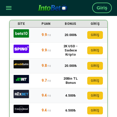
Giriş
SITE
PUAN
BONUS
GIRIŞ
9.9
20.000₺
GİRİŞ
/10
2K USD -
9.9
Sadece
GİRİŞ
/10
Kripto
9.8
20.000₺
GİRİŞ
/10
20Bin TL
9.7
GİRİŞ
/10
Bonus
9.4
4.500₺
GİRİŞ
/10
9.4
6.500₺
GİRİŞ
/10