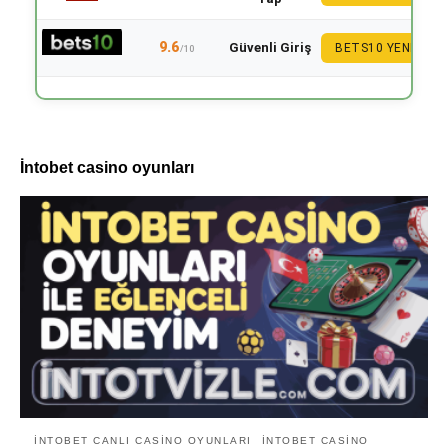
9.6
Güvenli Giriş
BETS10 YENI
/10
İntobet casino oyunları
INTOBET CANLI CASINO OYUNLARI
INTOBET CASINO