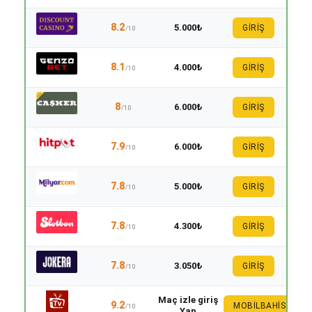
8.2
5.000₺
GİRİŞ
/10
8.1
4.000₺
GİRİŞ
/10
8
6.000₺
GİRİŞ
/10
7.9
6.000₺
GİRİŞ
/10
7.8
5.000₺
GİRİŞ
/10
7.8
4.300₺
GİRİŞ
/10
7.8
3.050₺
GİRİŞ
/10
Maç izle giriş
9.2
MOBILBAHIS
/10
Yap