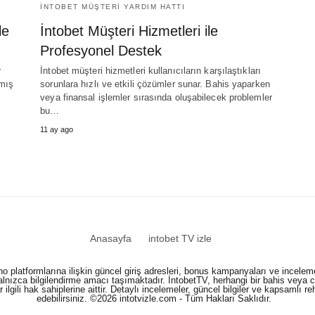
INTOBET MÜŞTERI YARDIM HATTI
le
İntobet Müşteri Hizmetleri ile
Profesyonel Destek
r
İntobet müşteri hizmetleri kullanıcıların karşılaştıkları
nmış
sorunlara hızlı ve etkili çözümler sunar. Bahis yaparken
veya finansal işlemler sırasında oluşabilecek problemler
bu…
11 ay ago
Anasayfa
intobet TV izle
 platformlarına ilişkin güncel giriş adresleri, bonus kampanyaları ve inceleme 
yalnızca bilgilendirme amacı taşımaktadır. İntobetTV, herhangi bir bahis veya
ilgili hak sahiplerine aittir. Detaylı incelemeler, güncel bilgiler ve kapsamlı r
edebilirsiniz. ©2026 intotvizle.com - Tüm Hakları Saklıdır.