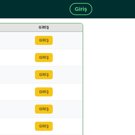
Giriş
GIRIŞ
GİRİŞ
GİRİŞ
GİRİŞ
GİRİŞ
GİRİŞ
GİRİŞ