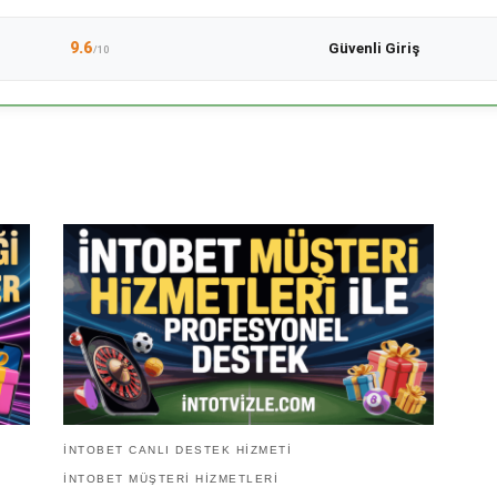
9.6
Güvenli Giriş
/10
INTOBET CANLI DESTEK HIZMETI
INTOBET MÜŞTERI HIZMETLERI