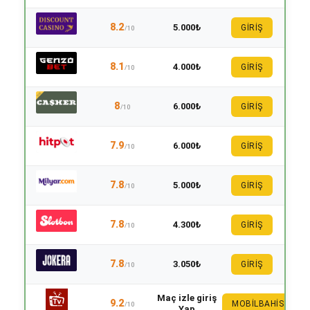
8.2
5.000₺
GİRİŞ
/10
8.1
4.000₺
GİRİŞ
/10
8
6.000₺
GİRİŞ
/10
7.9
6.000₺
GİRİŞ
/10
7.8
5.000₺
GİRİŞ
/10
7.8
4.300₺
GİRİŞ
/10
7.8
3.050₺
GİRİŞ
/10
Maç izle giriş
9.2
MOBILBAHIS
/10
Yap