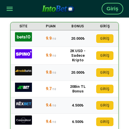
Giriş
SITE
PUAN
BONUS
GIRIŞ
9.9
20.000₺
GİRİŞ
/10
2K USD -
9.9
Sadece
GİRİŞ
/10
Kripto
9.8
20.000₺
GİRİŞ
/10
20Bin TL
9.7
GİRİŞ
/10
Bonus
9.4
4.500₺
GİRİŞ
/10
9.4
6.500₺
GİRİŞ
/10