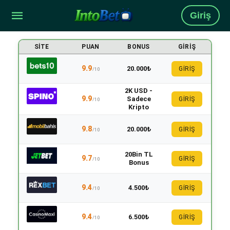
Giriş
SITE
PUAN
BONUS
GIRIŞ
9.9
20.000₺
GİRİŞ
/10
2K USD -
9.9
Sadece
GİRİŞ
/10
Kripto
9.8
20.000₺
GİRİŞ
/10
20Bin TL
9.7
GİRİŞ
/10
Bonus
9.4
4.500₺
GİRİŞ
/10
9.4
6.500₺
GİRİŞ
/10