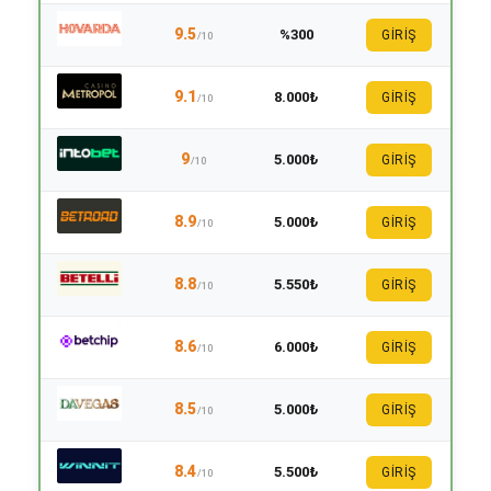
9.5
%300
GİRİŞ
/10
9.1
8.000₺
GİRİŞ
/10
9
5.000₺
GİRİŞ
/10
8.9
5.000₺
GİRİŞ
/10
8.8
5.550₺
GİRİŞ
/10
8.6
6.000₺
GİRİŞ
/10
8.5
5.000₺
GİRİŞ
/10
8.4
5.500₺
GİRİŞ
/10