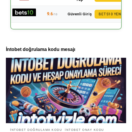
9.6
Güvenli Giriş
BETS10 YENI
/10
İntobet doğrulama kodu mesajı
İNTOBET DOĞRULAMA KODU
İNTOBET ONAY KODU