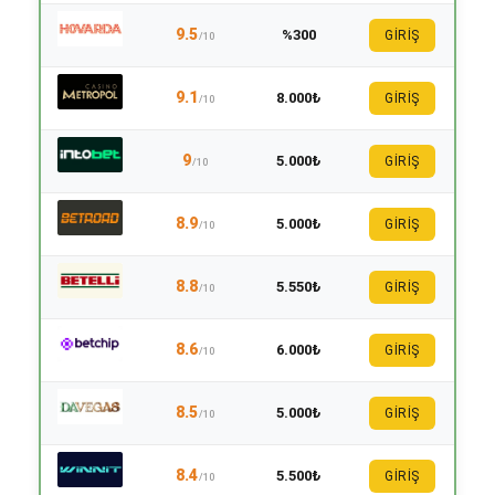
9.5
%300
GİRİŞ
/10
9.1
8.000₺
GİRİŞ
/10
9
5.000₺
GİRİŞ
/10
8.9
5.000₺
GİRİŞ
/10
8.8
5.550₺
GİRİŞ
/10
8.6
6.000₺
GİRİŞ
/10
8.5
5.000₺
GİRİŞ
/10
8.4
5.500₺
GİRİŞ
/10