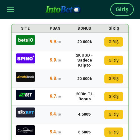
Giriş
SITE
PUAN
BONUS
GIRIŞ
9.9
20.000₺
GİRİŞ
/10
2K USD -
9.9
Sadece
GİRİŞ
/10
Kripto
9.8
20.000₺
GİRİŞ
/10
20Bin TL
9.7
GİRİŞ
/10
Bonus
9.4
4.500₺
GİRİŞ
/10
9.4
6.500₺
GİRİŞ
/10