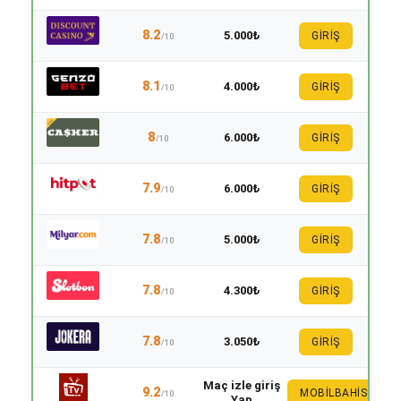
8.2
5.000₺
GİRİŞ
/10
8.1
4.000₺
GİRİŞ
/10
8
6.000₺
GİRİŞ
/10
7.9
6.000₺
GİRİŞ
/10
7.8
5.000₺
GİRİŞ
/10
7.8
4.300₺
GİRİŞ
/10
7.8
3.050₺
GİRİŞ
/10
Maç izle giriş
9.2
MOBILBAHIS
/10
Yap