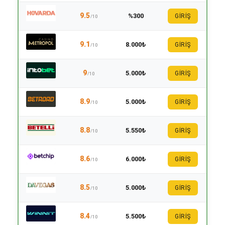
9.5
%300
GİRİŞ
/10
9.1
8.000₺
GİRİŞ
/10
9
5.000₺
GİRİŞ
/10
8.9
5.000₺
GİRİŞ
/10
8.8
5.550₺
GİRİŞ
/10
8.6
6.000₺
GİRİŞ
/10
8.5
5.000₺
GİRİŞ
/10
8.4
5.500₺
GİRİŞ
/10