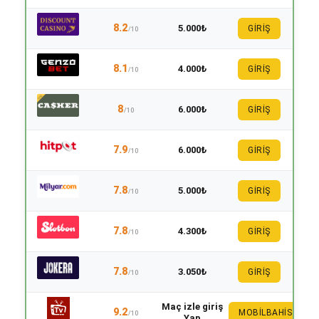
8.2
5.000₺
GİRİŞ
/10
8.1
4.000₺
GİRİŞ
/10
8
6.000₺
GİRİŞ
/10
7.9
6.000₺
GİRİŞ
/10
7.8
5.000₺
GİRİŞ
/10
7.8
4.300₺
GİRİŞ
/10
7.8
3.050₺
GİRİŞ
/10
Maç izle giriş
9.2
MOBILBAHIS
/10
Yap