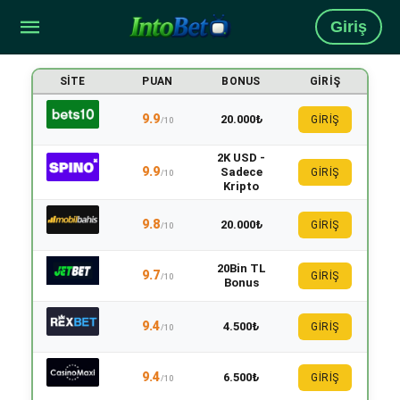
Giriş
SITE
PUAN
BONUS
GIRIŞ
9.9
20.000₺
GİRİŞ
/10
2K USD -
9.9
Sadece
GİRİŞ
/10
Kripto
9.8
20.000₺
GİRİŞ
/10
20Bin TL
9.7
GİRİŞ
/10
Bonus
9.4
4.500₺
GİRİŞ
/10
9.4
6.500₺
GİRİŞ
/10