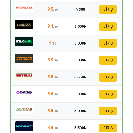
9.5
%300
GİRİŞ
/10
9.1
8.000₺
GİRİŞ
/10
9
5.000₺
GİRİŞ
/10
8.9
5.000₺
GİRİŞ
/10
8.8
5.550₺
GİRİŞ
/10
8.6
6.000₺
GİRİŞ
/10
8.5
5.000₺
GİRİŞ
/10
8.4
5.500₺
GİRİŞ
/10