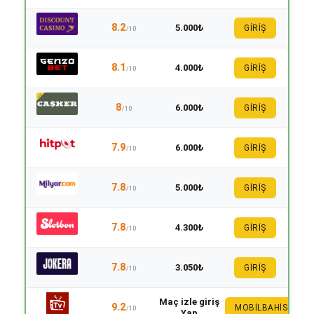
8.2
5.000₺
GİRİŞ
/10
8.1
4.000₺
GİRİŞ
/10
8
6.000₺
GİRİŞ
/10
7.9
6.000₺
GİRİŞ
/10
7.8
5.000₺
GİRİŞ
/10
7.8
4.300₺
GİRİŞ
/10
7.8
3.050₺
GİRİŞ
/10
Maç izle giriş
9.2
MOBILBAHIS
/10
Yap