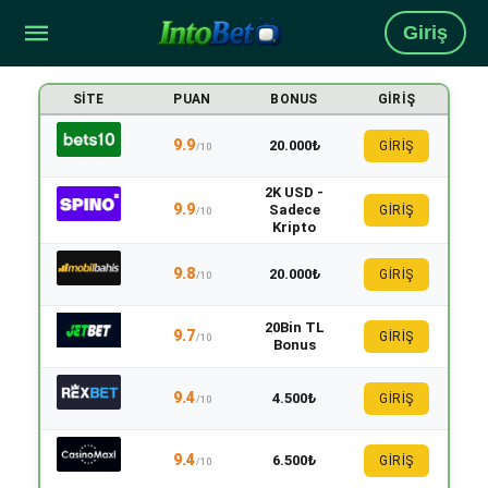
Giriş
SITE
PUAN
BONUS
GIRIŞ
9.9
20.000₺
GİRİŞ
/10
2K USD -
9.9
Sadece
GİRİŞ
/10
Kripto
9.8
20.000₺
GİRİŞ
/10
20Bin TL
9.7
GİRİŞ
/10
Bonus
9.4
4.500₺
GİRİŞ
/10
9.4
6.500₺
GİRİŞ
/10