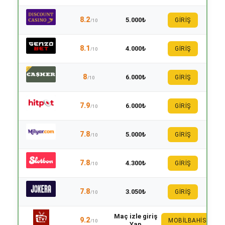
8.2
5.000₺
GİRİŞ
/10
8.1
4.000₺
GİRİŞ
/10
8
6.000₺
GİRİŞ
/10
7.9
6.000₺
GİRİŞ
/10
7.8
5.000₺
GİRİŞ
/10
7.8
4.300₺
GİRİŞ
/10
7.8
3.050₺
GİRİŞ
/10
Maç izle giriş
9.2
MOBILBAHIS
/10
Yap