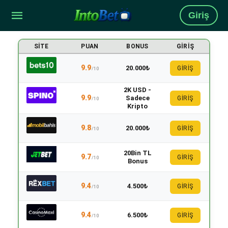
Giriş
SITE
PUAN
BONUS
GIRIŞ
9.9
20.000₺
GİRİŞ
/10
2K USD -
9.9
Sadece
GİRİŞ
/10
Kripto
9.8
20.000₺
GİRİŞ
/10
20Bin TL
9.7
GİRİŞ
/10
Bonus
9.4
4.500₺
GİRİŞ
/10
9.4
6.500₺
GİRİŞ
/10