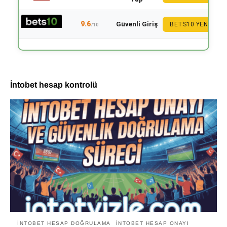
9.6
Güvenli Giriş
BETS10 YENI
/10
İntobet hesap kontrolü
İNTOBET HESAP DOĞRULAMA
İNTOBET HESAP ONAYI