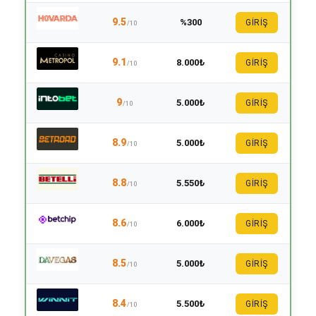
9.5
%300
GİRİŞ
/10
9.1
8.000₺
GİRİŞ
/10
9
5.000₺
GİRİŞ
/10
8.9
5.000₺
GİRİŞ
/10
8.8
5.550₺
GİRİŞ
/10
8.6
6.000₺
GİRİŞ
/10
8.5
5.000₺
GİRİŞ
/10
8.4
5.500₺
GİRİŞ
/10