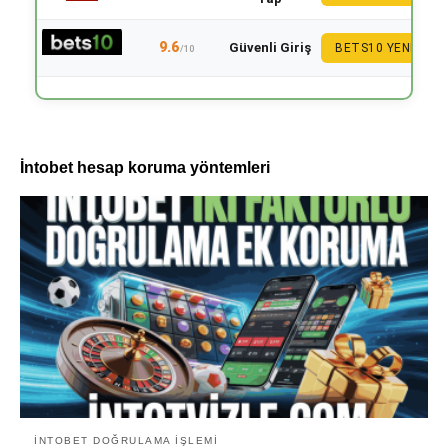
9.6
Güvenli Giriş
BETS10 YENI
/10
İntobet hesap koruma yöntemleri
İNTOBET DOĞRULAMA IŞLEMI