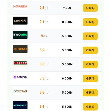
9.5
%300
GİRİŞ
/10
9.1
8.000₺
GİRİŞ
/10
9
5.000₺
GİRİŞ
/10
8.9
5.000₺
GİRİŞ
/10
8.8
5.550₺
GİRİŞ
/10
8.6
6.000₺
GİRİŞ
/10
8.5
5.000₺
GİRİŞ
/10
8.4
5.500₺
GİRİŞ
/10