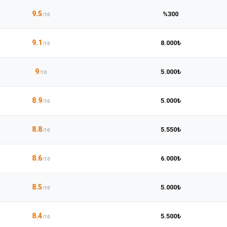
9.5
%300
/10
9.1
8.000₺
/10
9
5.000₺
/10
8.9
5.000₺
/10
8.8
5.550₺
/10
8.6
6.000₺
/10
8.5
5.000₺
/10
8.4
5.500₺
/10