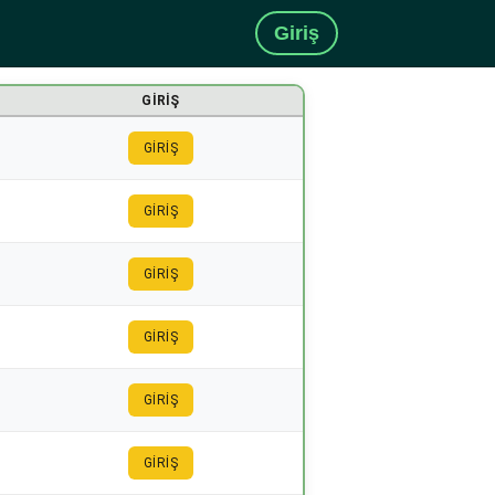
Giriş
GIRIŞ
GİRİŞ
GİRİŞ
GİRİŞ
GİRİŞ
GİRİŞ
GİRİŞ