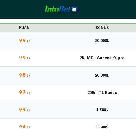
PUAN
BONUS
9.9
20.000₺
/10
9.9
2K USD - Sadece Kripto
/10
9.8
20.000₺
/10
9.7
20Bin TL Bonus
/10
9.4
4.500₺
/10
9.4
6.500₺
/10