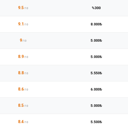
9.5
%300
/10
9.1
8.000₺
/10
9
5.000₺
/10
8.9
5.000₺
/10
8.8
5.550₺
/10
8.6
6.000₺
/10
8.5
5.000₺
/10
8.4
5.500₺
/10