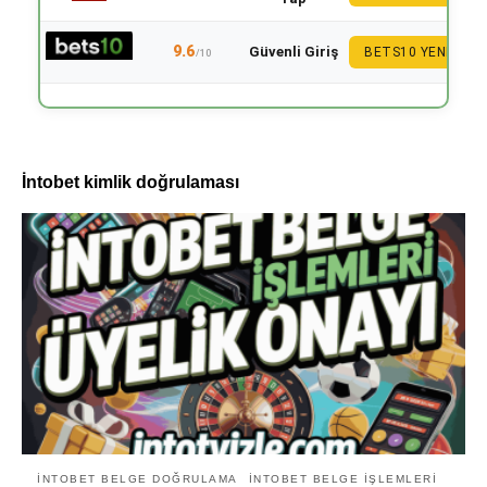
9.6
Güvenli Giriş
BETS10 YENI
/10
İntobet kimlik doğrulaması
İNTOBET BELGE DOĞRULAMA
İNTOBET BELGE IŞLEMLERI