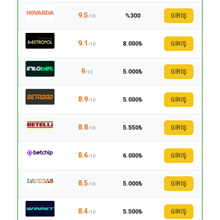
9.5
%300
GİRİŞ
/10
9.1
8.000₺
GİRİŞ
/10
9
5.000₺
GİRİŞ
/10
8.9
5.000₺
GİRİŞ
/10
8.8
5.550₺
GİRİŞ
/10
8.6
6.000₺
GİRİŞ
/10
8.5
5.000₺
GİRİŞ
/10
8.4
5.500₺
GİRİŞ
/10