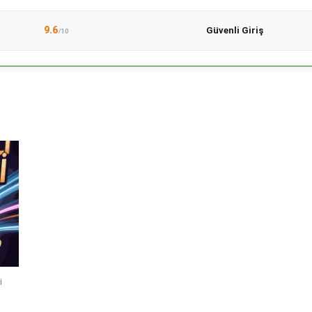
9.6
Güvenli Giriş
/10
I