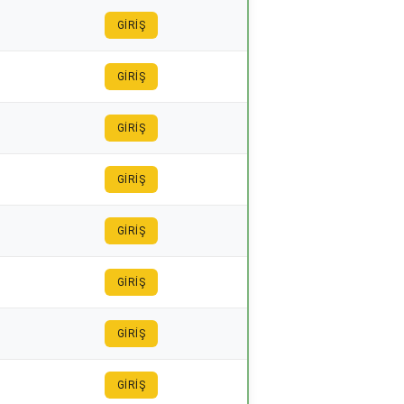
GİRİŞ
GİRİŞ
GİRİŞ
GİRİŞ
GİRİŞ
GİRİŞ
GİRİŞ
GİRİŞ