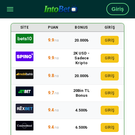
Giriş
SITE
PUAN
BONUS
GIRIŞ
9.9
20.000₺
GİRİŞ
/10
2K USD -
9.9
Sadece
GİRİŞ
/10
Kripto
9.8
20.000₺
GİRİŞ
/10
20Bin TL
9.7
GİRİŞ
/10
Bonus
9.4
4.500₺
GİRİŞ
/10
9.4
6.500₺
GİRİŞ
/10