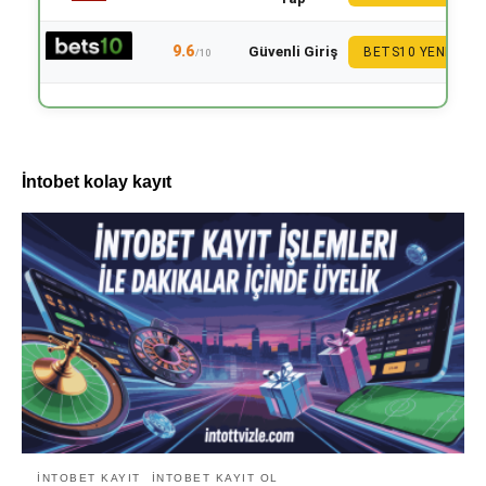
9.6
Güvenli Giriş
BETS10 YENI
/10
İntobet kolay kayıt
INTOBET KAYIT
INTOBET KAYIT OL