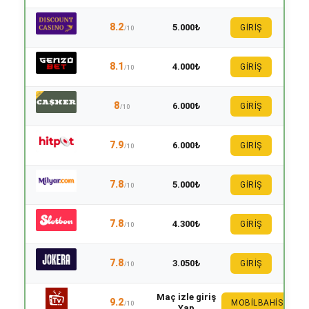
8.2
5.000₺
GİRİŞ
/10
8.1
4.000₺
GİRİŞ
/10
8
6.000₺
GİRİŞ
/10
7.9
6.000₺
GİRİŞ
/10
7.8
5.000₺
GİRİŞ
/10
7.8
4.300₺
GİRİŞ
/10
7.8
3.050₺
GİRİŞ
/10
Maç izle giriş
9.2
MOBILBAHIS
/10
Yap