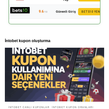
9.6
Güvenli Giriş
BETS10 YENI
/10
İntobet kupon oluşturma
İNTOBET CANLI KUPONLAR
İNTOBET KUPON ORANLARI