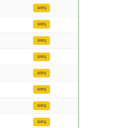
GİRİŞ
GİRİŞ
GİRİŞ
GİRİŞ
GİRİŞ
GİRİŞ
GİRİŞ
GİRİŞ