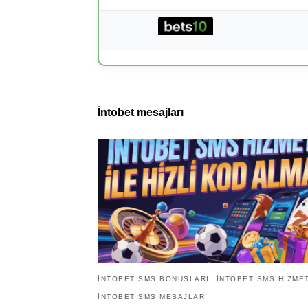
İntobet mesajları
İNTOBET SMS BONUSLARI
İNTOBET SMS HIZMET
İNTOBET SMS MESAJLAR