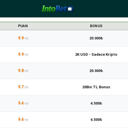
PUAN
BONUS
9.9
20.000₺
/10
9.9
2K USD - Sadece Kripto
/10
9.8
20.000₺
/10
9.7
20Bin TL Bonus
/10
9.4
4.500₺
/10
9.4
6.500₺
/10