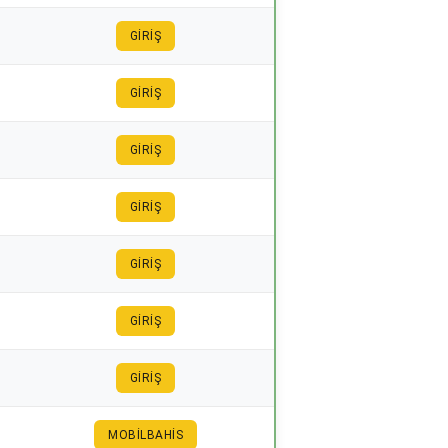
GİRİŞ
GİRİŞ
GİRİŞ
GİRİŞ
GİRİŞ
GİRİŞ
GİRİŞ
MOBILBAHIS