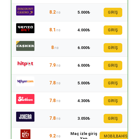
8.2
5.000₺
GİRİŞ
/10
8.1
4.000₺
GİRİŞ
/10
8
6.000₺
GİRİŞ
/10
7.9
6.000₺
GİRİŞ
/10
7.8
5.000₺
GİRİŞ
/10
7.8
4.300₺
GİRİŞ
/10
7.8
3.050₺
GİRİŞ
/10
Maç izle giriş
9.2
MOBILBAHIS
/10
Yap