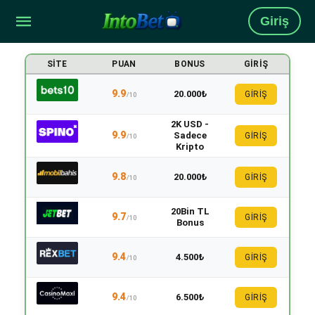
Giriş
SITE
PUAN
BONUS
GIRIŞ
9.9
20.000₺
GİRİŞ
/10
2K USD -
9.9
Sadece
GİRİŞ
/10
Kripto
9.8
20.000₺
GİRİŞ
/10
20Bin TL
9.7
GİRİŞ
/10
Bonus
9.4
4.500₺
GİRİŞ
/10
9.4
6.500₺
GİRİŞ
/10