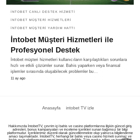
INTOBET CANLI DESTEK HIZMETI
INTOBET MÜŞTERI HIZMETLERI
INTOBET MÜŞTERI YARDIM HATTI
İntobet Müşteri Hizmetleri ile
Profesyonel Destek
İntobet müşteri hizmetleri kullanıcıların karşılaştıkları sorunlara
hızlı ve etkili çözümler sunar. Bahis yaparken veya finansal
işlemler sırasında oluşabilecek problemler bu…
11 ay ago
Anasayfa
intobet TV izle
Hakkımızda İntobetTV, çevrim içi bahis ve casino platformlarına ilişkin güncel giriş
adresleri, bonus kampanyaları ve inceleme içerikleri sunan bağımsız bir bilgi
platformudur. İçeriklerimiz düzenli olarak güncellenmekte olup yalnızca bilgilendirme
amacı taşımaktadır. İntobetTV, herhangi bir bahis veya casino hizmeti sunmaz ve
hiçbir oyun platformunun resmi temsilcisi değildir. Tüm marka adları ve logolar ilgili