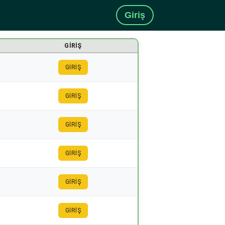
Giriş
GIRIŞ
GİRİŞ
GİRİŞ
GİRİŞ
GİRİŞ
GİRİŞ
GİRİŞ