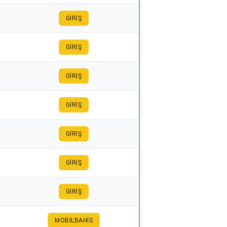
GİRİŞ
GİRİŞ
GİRİŞ
GİRİŞ
GİRİŞ
GİRİŞ
GİRİŞ
MOBILBAHIS