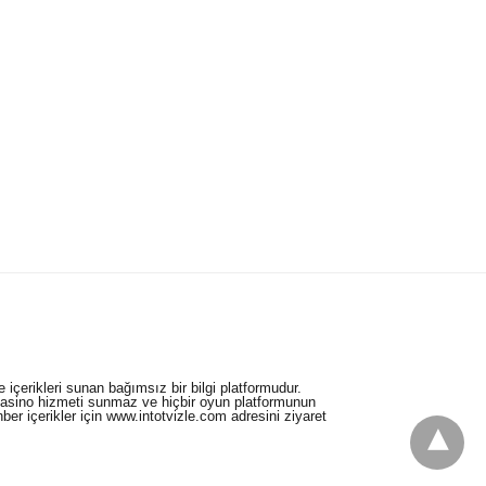
içerikleri sunan bağımsız bir bilgi platformudur.
 casino hizmeti sunmaz ve hiçbir oyun platformunun
ehber içerikler için www.intotvizle.com adresini ziyaret