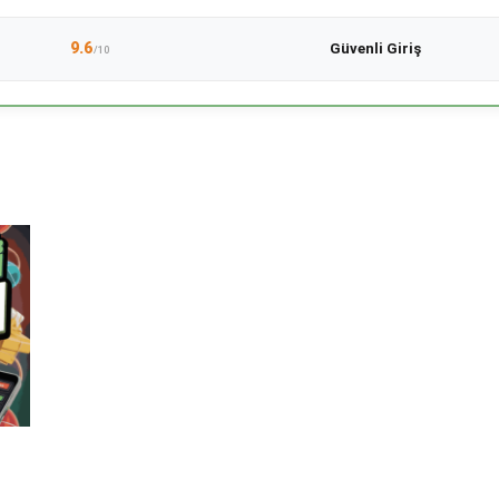
9.6
Güvenli Giriş
/10