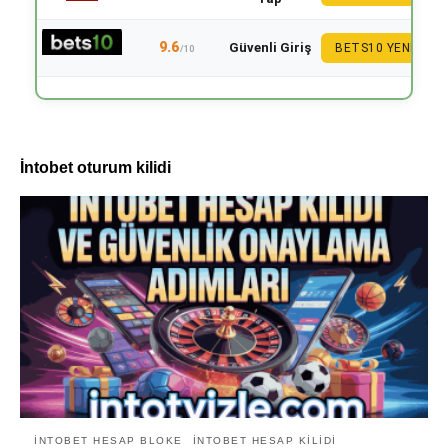
9.6
Güvenli Giriş
BETS10 YENI
/10
İntobet oturum kilidi
İNTOBET HESAP BLOKE
İNTOBET HESAP KILIDI