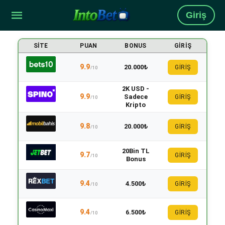
Giriş
SITE
PUAN
BONUS
GIRIŞ
9.9
20.000₺
GİRİŞ
/10
2K USD -
9.9
Sadece
GİRİŞ
/10
Kripto
9.8
20.000₺
GİRİŞ
/10
20Bin TL
9.7
GİRİŞ
/10
Bonus
9.4
4.500₺
GİRİŞ
/10
9.4
6.500₺
GİRİŞ
/10