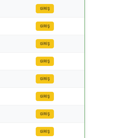
GİRİŞ
GİRİŞ
GİRİŞ
GİRİŞ
GİRİŞ
GİRİŞ
GİRİŞ
GİRİŞ