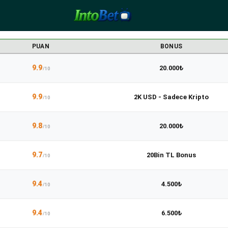
PUAN
BONUS
9.9
20.000₺
/10
9.9
2K USD - Sadece Kripto
/10
9.8
20.000₺
/10
9.7
20Bin TL Bonus
/10
9.4
4.500₺
/10
9.4
6.500₺
/10