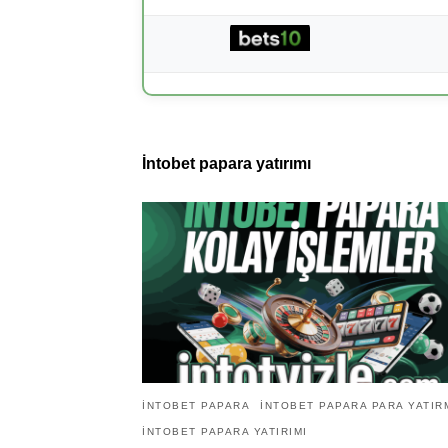
İntobet papara yatırımı
İNTOBET PAPARA
İNTOBET PAPARA PARA YATIR
İNTOBET PAPARA YATIRIMI