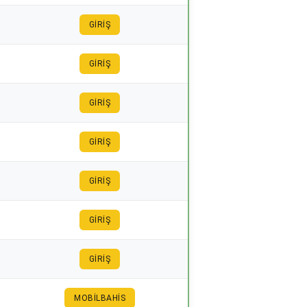
GİRİŞ
GİRİŞ
GİRİŞ
GİRİŞ
GİRİŞ
GİRİŞ
GİRİŞ
MOBILBAHIS