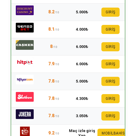
8.2
5.000₺
GİRİŞ
/10
8.1
4.000₺
GİRİŞ
/10
8
6.000₺
GİRİŞ
/10
7.9
6.000₺
GİRİŞ
/10
7.8
5.000₺
GİRİŞ
/10
7.8
4.300₺
GİRİŞ
/10
7.8
3.050₺
GİRİŞ
/10
Maç izle giriş
9.2
MOBILBAHIS
/10
Yap