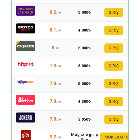
8.2
5.000₺
GİRİŞ
/10
8.1
4.000₺
GİRİŞ
/10
8
6.000₺
GİRİŞ
/10
7.9
6.000₺
GİRİŞ
/10
7.8
5.000₺
GİRİŞ
/10
7.8
4.300₺
GİRİŞ
/10
7.8
3.050₺
GİRİŞ
/10
Maç izle giriş
9.2
MOBILBAHIS
/10
Yap