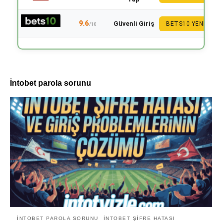
9.6
Güvenli Giriş
BETS10 YENI
/10
İntobet parola sorunu
İNTOBET PAROLA SORUNU
İNTOBET ŞIFRE HATASI