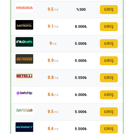
9.5
%300
GİRİŞ
/10
9.1
8.000₺
GİRİŞ
/10
9
5.000₺
GİRİŞ
/10
8.9
5.000₺
GİRİŞ
/10
8.8
5.550₺
GİRİŞ
/10
8.6
6.000₺
GİRİŞ
/10
8.5
5.000₺
GİRİŞ
/10
8.4
5.500₺
GİRİŞ
/10