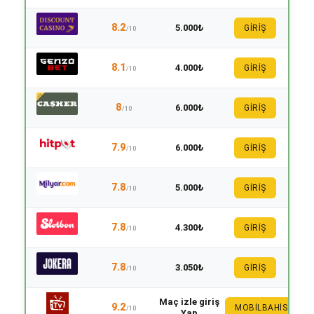
8.2
5.000₺
GİRİŞ
/10
8.1
4.000₺
GİRİŞ
/10
8
6.000₺
GİRİŞ
/10
7.9
6.000₺
GİRİŞ
/10
7.8
5.000₺
GİRİŞ
/10
7.8
4.300₺
GİRİŞ
/10
7.8
3.050₺
GİRİŞ
/10
Maç izle giriş
9.2
MOBILBAHIS
/10
Yap