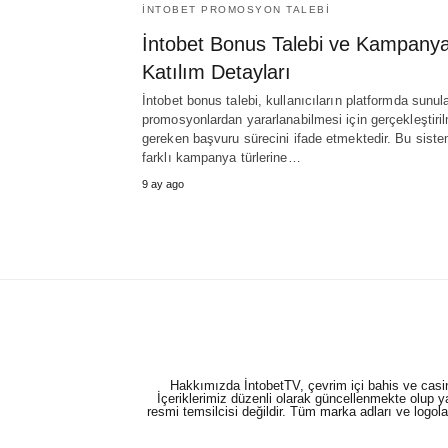
İNTOBET PROMOSYON TALEBI
İntobet Bonus Talebi ve Kampany
Katılım Detayları
İntobet bonus talebi, kullanıcıların platformda sunul
promosyonlardan yararlanabilmesi için gerçekleştiri
gereken başvuru sürecini ifade etmektedir. Bu siste
farklı kampanya türlerine…
9 ay ago
Hakkımızda İntobetTV, çevrim içi bahis ve casino
İçeriklerimiz düzenli olarak güncellenmekte olup 
resmi temsilcisi değildir. Tüm marka adları ve logolar 