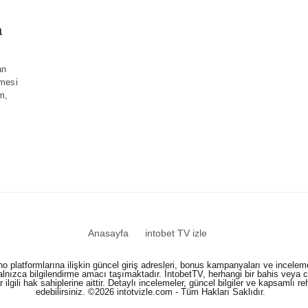
a
an
lmesi
m,
Anasayfa
intobet TV izle
 platformlarına ilişkin güncel giriş adresleri, bonus kampanyaları ve inceleme 
yalnızca bilgilendirme amacı taşımaktadır. İntobetTV, herhangi bir bahis veya
ilgili hak sahiplerine aittir. Detaylı incelemeler, güncel bilgiler ve kapsamlı r
edebilirsiniz. ©2026 intotvizle.com - Tüm Hakları Saklıdır.