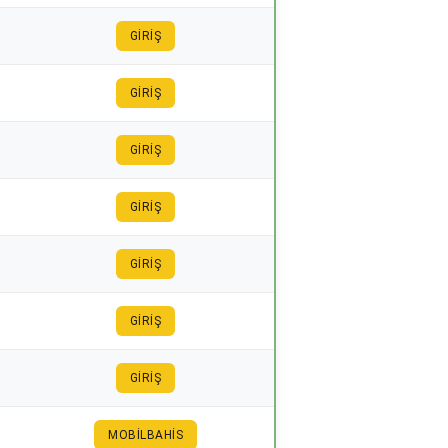
GİRİŞ
GİRİŞ
GİRİŞ
GİRİŞ
GİRİŞ
GİRİŞ
GİRİŞ
MOBILBAHIS