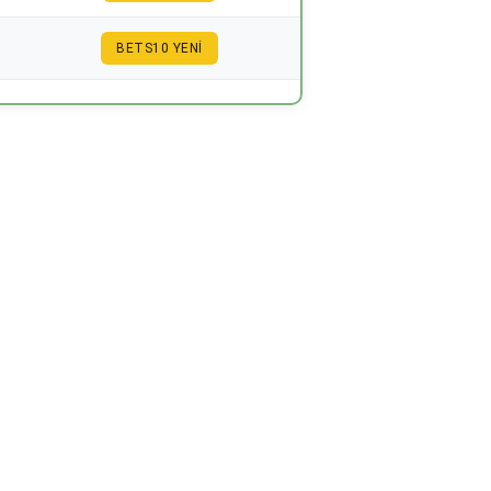
BETS10 YENI