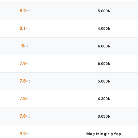
8.2
5.000₺
/10
8.1
4.000₺
/10
8
6.000₺
/10
7.9
6.000₺
/10
7.8
5.000₺
/10
7.8
4.300₺
/10
7.8
3.050₺
/10
9.2
Maç izle giriş Yap
/10