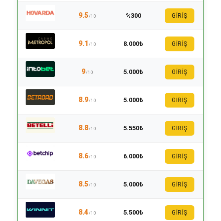
9.5
%300
GİRİŞ
/10
9.1
8.000₺
GİRİŞ
/10
9
5.000₺
GİRİŞ
/10
8.9
5.000₺
GİRİŞ
/10
8.8
5.550₺
GİRİŞ
/10
8.6
6.000₺
GİRİŞ
/10
8.5
5.000₺
GİRİŞ
/10
8.4
5.500₺
GİRİŞ
/10