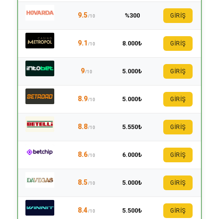
9.5
%300
GİRİŞ
/10
9.1
8.000₺
GİRİŞ
/10
9
5.000₺
GİRİŞ
/10
8.9
5.000₺
GİRİŞ
/10
8.8
5.550₺
GİRİŞ
/10
8.6
6.000₺
GİRİŞ
/10
8.5
5.000₺
GİRİŞ
/10
8.4
5.500₺
GİRİŞ
/10