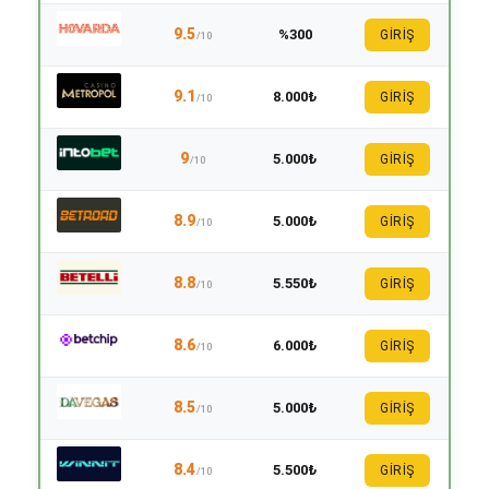
9.5
%300
GİRİŞ
/10
9.1
8.000₺
GİRİŞ
/10
9
5.000₺
GİRİŞ
/10
8.9
5.000₺
GİRİŞ
/10
8.8
5.550₺
GİRİŞ
/10
8.6
6.000₺
GİRİŞ
/10
8.5
5.000₺
GİRİŞ
/10
8.4
5.500₺
GİRİŞ
/10