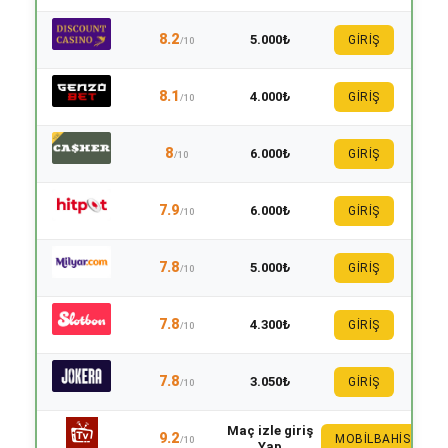
8.2
5.000₺
GİRİŞ
/10
8.1
4.000₺
GİRİŞ
/10
8
6.000₺
GİRİŞ
/10
7.9
6.000₺
GİRİŞ
/10
7.8
5.000₺
GİRİŞ
/10
7.8
4.300₺
GİRİŞ
/10
7.8
3.050₺
GİRİŞ
/10
Maç izle giriş
9.2
MOBILBAHIS
/10
Yap