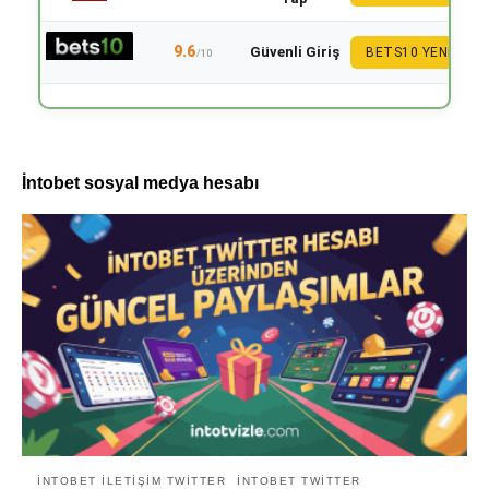
9.6
Güvenli Giriş
BETS10 YENI
/10
İntobet sosyal medya hesabı
INTOBET ILETIŞIM TWITTER
INTOBET TWITTER