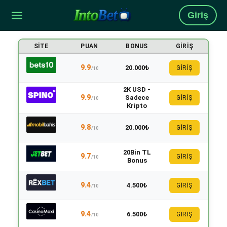
Giriş
SITE
PUAN
BONUS
GIRIŞ
9.9
20.000₺
GİRİŞ
/10
2K USD -
9.9
Sadece
GİRİŞ
/10
Kripto
9.8
20.000₺
GİRİŞ
/10
20Bin TL
9.7
GİRİŞ
/10
Bonus
9.4
4.500₺
GİRİŞ
/10
9.4
6.500₺
GİRİŞ
/10