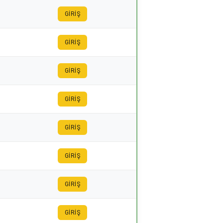
GİRİŞ
GİRİŞ
GİRİŞ
GİRİŞ
GİRİŞ
GİRİŞ
GİRİŞ
GİRİŞ