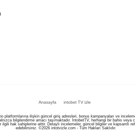
a
Anasayfa
intobet TV izle
 platformlarına ilişkin güncel giriş adresleri, bonus kampanyaları ve inceleme 
yalnızca bilgilendirme amacı taşımaktadır. İntobetTV, herhangi bir bahis veya
ilgili hak sahiplerine aittir. Detaylı incelemeler, güncel bilgiler ve kapsamlı r
edebilirsiniz. ©2026 intotvizle.com - Tüm Hakları Saklıdır.