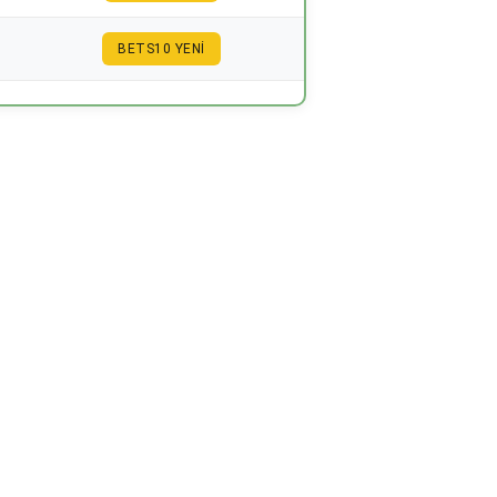
BETS10 YENI