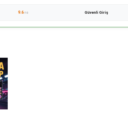
9.6
Güvenli Giriş
/10