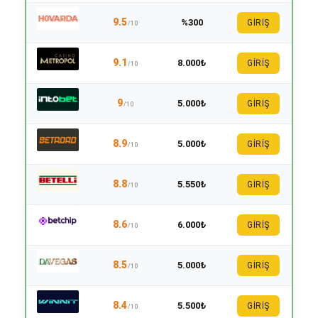
9.5
%300
GİRİŞ
/10
9.1
8.000₺
GİRİŞ
/10
9
5.000₺
GİRİŞ
/10
8.9
5.000₺
GİRİŞ
/10
8.8
5.550₺
GİRİŞ
/10
8.6
6.000₺
GİRİŞ
/10
8.5
5.000₺
GİRİŞ
/10
8.4
5.500₺
GİRİŞ
/10