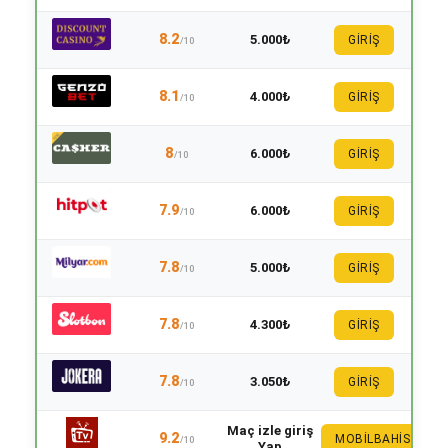
8.2
5.000₺
GİRİŞ
/10
8.1
4.000₺
GİRİŞ
/10
8
6.000₺
GİRİŞ
/10
7.9
6.000₺
GİRİŞ
/10
7.8
5.000₺
GİRİŞ
/10
7.8
4.300₺
GİRİŞ
/10
7.8
3.050₺
GİRİŞ
/10
Maç izle giriş
9.2
MOBILBAHIS
/10
Yap