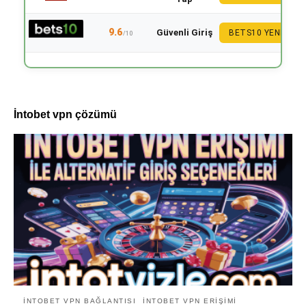
9.6
Güvenli Giriş
BETS10 YENI
/10
İntobet vpn çözümü
İNTOBET VPN BAĞLANTISI
İNTOBET VPN ERIŞIMI