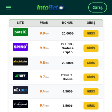
Giriş
SITE
PUAN
BONUS
GIRIŞ
9.9
20.000₺
GİRİŞ
/10
2K USD -
9.9
Sadece
GİRİŞ
/10
Kripto
9.8
20.000₺
GİRİŞ
/10
20Bin TL
9.7
GİRİŞ
/10
Bonus
9.4
4.500₺
GİRİŞ
/10
9.4
6.500₺
GİRİŞ
/10