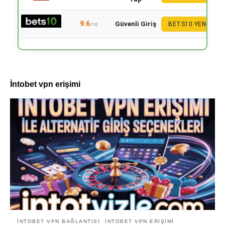
9.6
Güvenli Giriş
BETS10 YENI
/10
İntobet vpn erişimi
İNTOBET VPN BAĞLANTISI
İNTOBET VPN ERIŞIMI