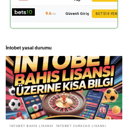
9.6
Güvenli Giriş
BETS10 YENI
/10
İntobet yasal durumu
INTOBET BAHIS LISANSI
İNTOBET CURACAO LISANSI