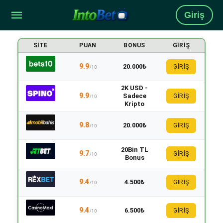
Giriş
SITE
PUAN
BONUS
GIRIŞ
9.9
20.000₺
GİRİŞ
/10
2K USD -
9.9
Sadece
GİRİŞ
/10
Kripto
9.8
20.000₺
GİRİŞ
/10
20Bin TL
9.7
GİRİŞ
/10
Bonus
9.4
4.500₺
GİRİŞ
/10
9.4
6.500₺
GİRİŞ
/10