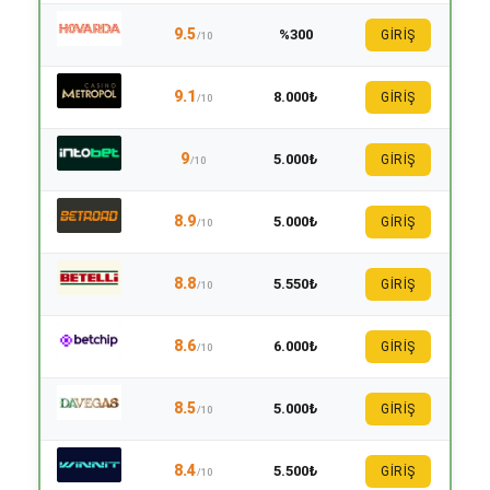
9.5
%300
GİRİŞ
/10
9.1
8.000₺
GİRİŞ
/10
9
5.000₺
GİRİŞ
/10
8.9
5.000₺
GİRİŞ
/10
8.8
5.550₺
GİRİŞ
/10
8.6
6.000₺
GİRİŞ
/10
8.5
5.000₺
GİRİŞ
/10
8.4
5.500₺
GİRİŞ
/10