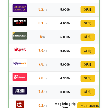
8.2
5.000₺
GİRİŞ
/10
8.1
4.000₺
GİRİŞ
/10
8
6.000₺
GİRİŞ
/10
7.9
6.000₺
GİRİŞ
/10
7.8
5.000₺
GİRİŞ
/10
7.8
4.300₺
GİRİŞ
/10
7.8
3.050₺
GİRİŞ
/10
Maç izle giriş
9.2
MOBILBAHIS
/10
Yap