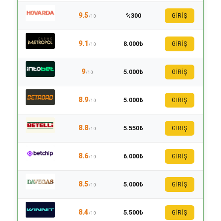
9.5
%300
GİRİŞ
/10
9.1
8.000₺
GİRİŞ
/10
9
5.000₺
GİRİŞ
/10
8.9
5.000₺
GİRİŞ
/10
8.8
5.550₺
GİRİŞ
/10
8.6
6.000₺
GİRİŞ
/10
8.5
5.000₺
GİRİŞ
/10
8.4
5.500₺
GİRİŞ
/10